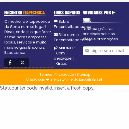
ENCONTRA
ITAPECERICA
LINKS RÁPIDOS
NOVIDADES POR E-
MAIL
O melhor de Itapecerica
Sobre
da Serra num só lugar!
EncontraItapecerica
Receba grátis as
Dicas, onde ir, o que fazer,
principais notícias,
Fale com o
as melhores empresas,
dicas e promoções
EncontraItapecerica
locais, serviços e muito
mais no guia Encontra
ANUNCIE
:
Itapecerica.
Com
destaque
|
Grátis
Termos
|
Privacidade
|
Sitemap
Criado com ❤️ e ☕ pelo time do EncontraBrasil
Statcounter code invalid. Insert a fresh copy.