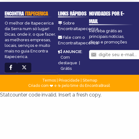
ENCONTRA
ITAPECERICA
LINKS RÁPIDOS
NOVIDADES POR E-
MAIL
O melhor de Itapecerica
Sobre
da Serra num só lugar!
EncontraItapecerica
Receba grátis as
Dicas, onde ir, o que fazer,
principais notícias,
Fale com o
as melhores empresas,
dicas e promoções
EncontraItapecerica
locais, serviços e muito
mais no guia Encontra
ANUNCIE
:
Itapecerica.
Com
destaque
|
Grátis
Termos
|
Privacidade
|
Sitemap
Criado com ❤️ e ☕ pelo time do EncontraBrasil
Statcounter code invalid. Insert a fresh copy.