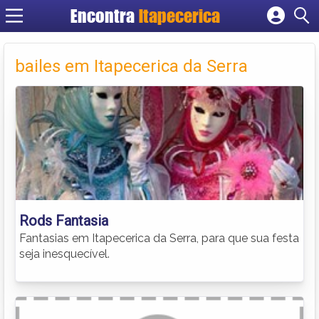
Encontra
Itapecerica
Cadastrar empresa
Fazer login
bailes em Itapecerica da Serra
Criar conta
Rods Fantasia
Fantasias em Itapecerica da Serra, para que sua festa
seja inesquecível.