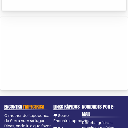
ENCONTRA
ITAPECERICA
LINKS RÁPIDOS
NOVIDADES POR E-
MAIL
O melhor de Itapecerica
Sobre
da Serra num só lugar!
EncontraItapecerica
Receba grátis as
Dicas, onde ir, o que fazer,
principais notícias,