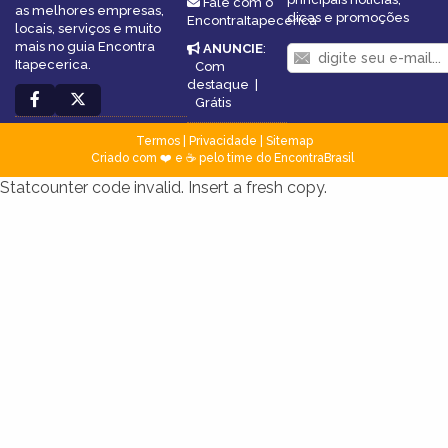
Fale com o
as melhores empresas,
dicas e promoções
EncontraItapecerica
locais, serviços e muito
mais no guia Encontra
ANUNCIE
:
Itapecerica.
Com
destaque
|
Grátis
Termos
|
Privacidade
|
Sitemap
Criado com ❤️ e ☕ pelo time do EncontraBrasil
Statcounter code invalid. Insert a fresh copy.